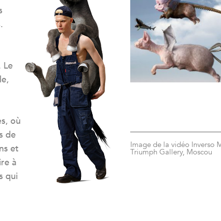
s
.
 Le
le,
es, où
s de
Image de la vidéo Inverso
ns et
Triumph Gallery, Moscou
ire à
s qui