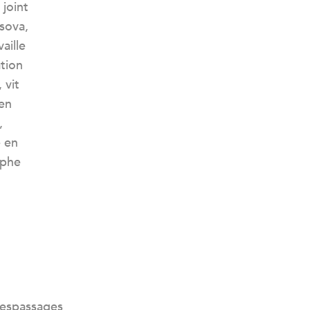
 joint
asova,
aille
tion
 vit
 en
,
é en
aphe
gespassages