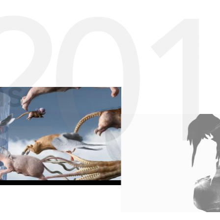
20
ns