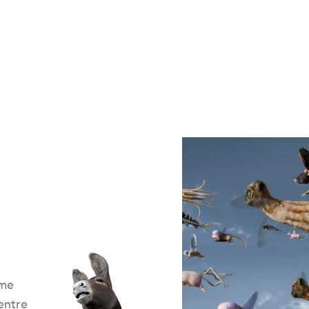
ème
entre