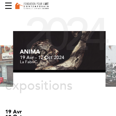
2024
ANIMA
19 Avr - 12 Oct 2024
La FabriC
P
2
L
expositions
19 Avr