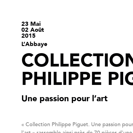
23 Mai
02 Août
2015
L’Abbaye
COLLECTIO
PHILIPPE P
Une passion pour l’art
« Collection Philippe Piguet. Une passion pou
l’art » rassemble ainsi près de 70 pièces d’une