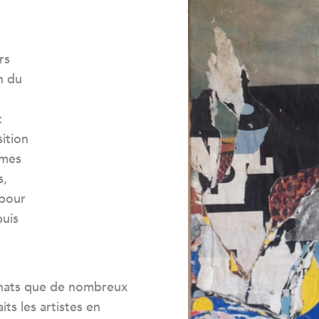
rs
n du
t
ition
 mes
s,
 pour
puis
hats que de nombreux
ts les artistes en