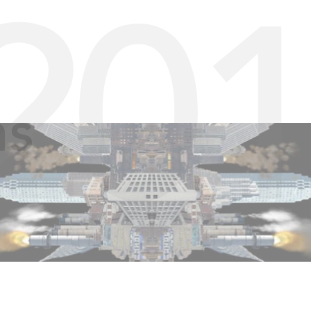
20
ns