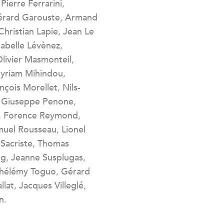
 Pierre Ferrarini,
érard Garouste, Armand
 Christian Lapie, Jean Le
Isabelle Lévènez,
Olivier Masmonteil,
yriam Mihindou,
çois Morellet, Nils-
 Giuseppe Penone,
h, Forence Reymond,
uel Rousseau, Lionel
 Sacriste, Thomas
g, Jeanne Susplugas,
rthélémy Toguo, Gérard
llat, Jacques Villeglé,
n.