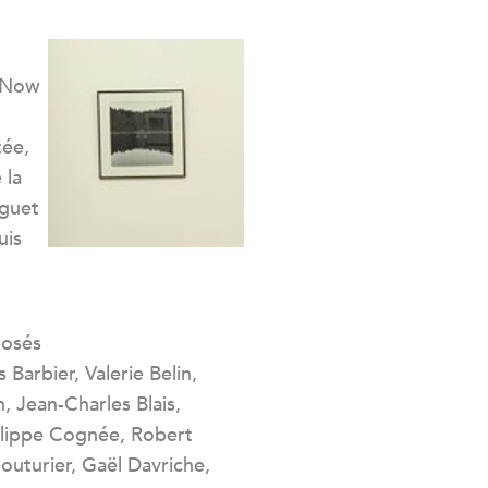
g Now
tée,
 la
iguet
uis
posés
 Barbier, Valerie Belin,
, Jean-Charles Blais,
lippe Cognée, Robert
uturier, Gaël Davriche,