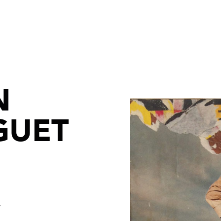
N
IGUET
r