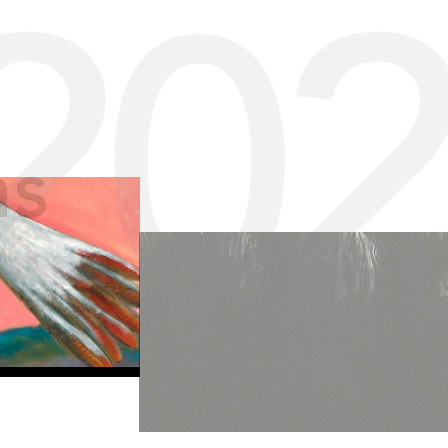
20
ns