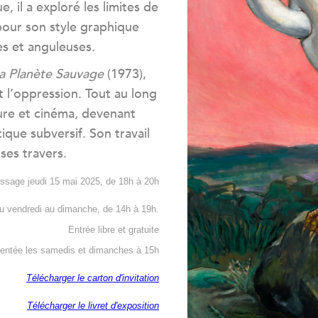
e, il a exploré les limites de
pour son style graphique
s et anguleuses.
a Planète Sauvage
(1973),
 l’oppression. Tout au long
ature et cinéma, devenant
que subversif. Son travail
 ses travers.
issage jeudi 15 mai 2025, de 18h à 20h
u vendredi au dimanche, de 14h à 19h.
Entrée libre et gratuite
entée les samedis et dimanches à 15h
Télécharger le carton d'invitation
Télécharger le livret d'expositi
on