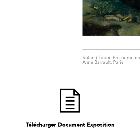
Roland Topor, En soi-même, 
Anne Barrault, Paris
Télécharger Document Exposition