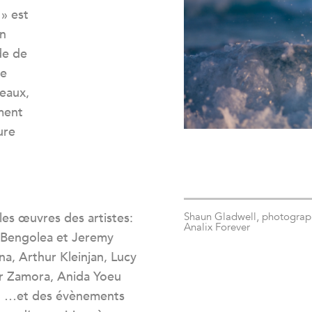
» est
un
de de
ne
teaux,
iment
ure
es œuvres des artistes:
Shaun Gladwell, photographi
Analix Forever
 Bengolea et Jeremy
na, Arthur Kleinjan, Lucy
r Zamora, Anida Yoeu
ll …et des évènements