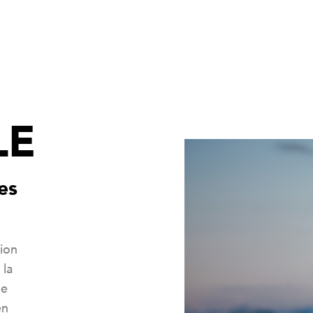
LE
es
tion
 la
ne
en