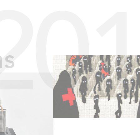
20
ns