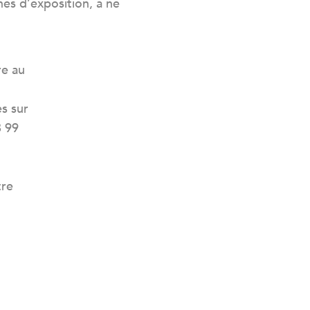
es d’exposition, à ne
re au
s sur
8 99
tre