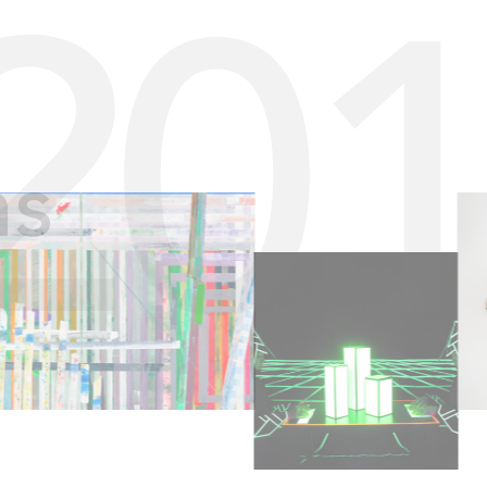
20
ns