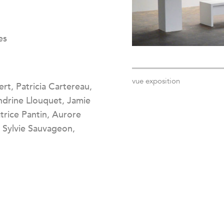
es
vue exposition
bert, Patricia Cartereau,
ndrine Llouquet, Jamie
rice Pantin, Aurore
, Sylvie Sauvageon,