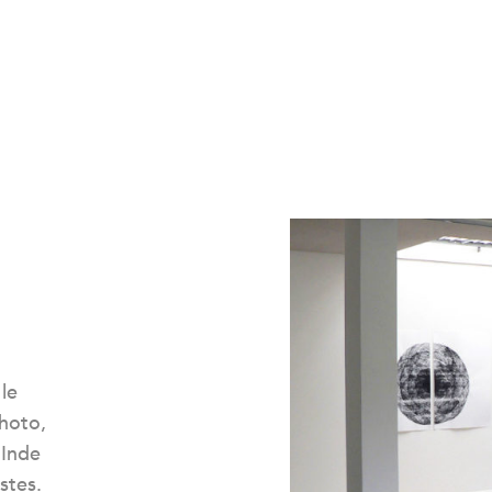
le
photo,
’Inde
stes.